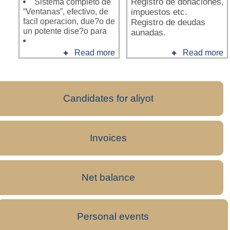
Sistema completo de
Registro de donaciones,
“Ventanas”, efectivo, de
impuestos etc.
facil operacion, due?o de
Registro de deudas
un potente dise?o para
aunadas.
Read more
Read more
Candidates for aliyot
Invoices
Net balance
Personal events