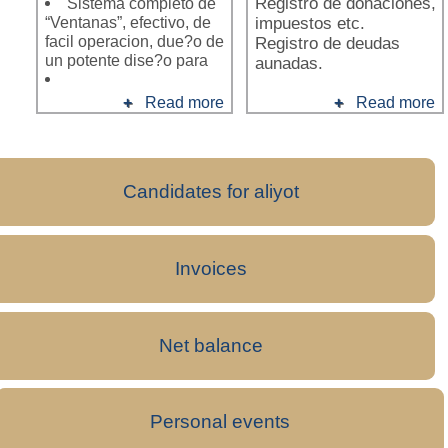
Sistema completo de
Registro de donaciones,
“Ventanas”, efectivo, de
impuestos etc.
facil operacion, due?o de
Registro de deudas
un potente dise?o para
aunadas.
Read more
Read more
Candidates for aliyot
Invoices
Net balance
Personal events