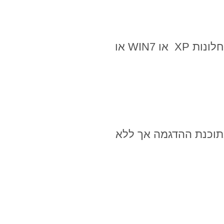
מחשב עם לפחות 20 מגה פנוי על הדיסק הקשיח של המחשב ומערכת הפעלה חלונות XP או WIN7 או
בתוכנת ההדגמה אך ללא